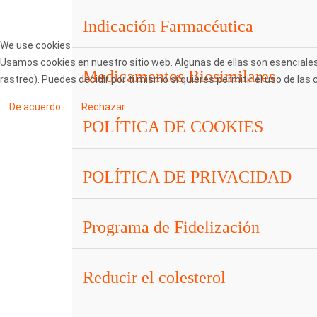
Indicación Farmacéutica
We use cookies
Usamos cookies en nuestro sitio web. Algunas de ellas son esenciales 
Medicamentos Biosimilares
rastreo). Puedes decidir por ti mismo si quieres permitir el uso de la
De acuerdo
Rechazar
POLÍTICA DE COOKIES
POLÍTICA DE PRIVACIDAD
Programa de Fidelización
Reducir el colesterol