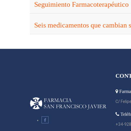
Seguimiento Farmacoterapéutico
Seis medicamentos que cambian su
CON
Farma
C/ Felipe
Teléf
+34-928