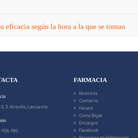
 eficacia según la hora a la que se toman
TACTA
FARMACIA
Nosotros
cia
Contacto
 II, 3, Arrecife, Lanzarote
Horario
Como llegar
ono
Encargos
Facebook
-936-980
Programa de Fidelización