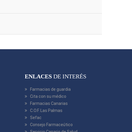
ENLACES
DE INTERÉS
Farmacias de guardia
Cita con su médico
Farmacias Canarias
C.O.F. Las Palmas
Sefac
Consejo Farmaceútico
Servicio Canario de Salud