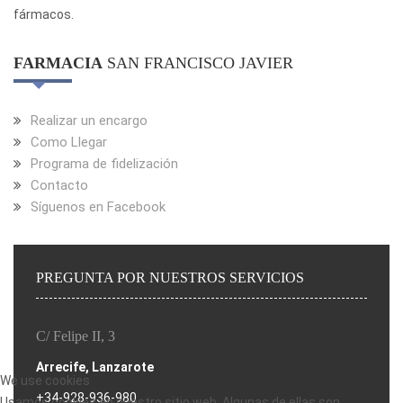
fármacos.
FARMACIA
SAN FRANCISCO JAVIER
Realizar un encargo
Como Llegar
Programa de fidelización
Contacto
Síguenos en Facebook
PREGUNTA POR NUESTROS SERVICIOS
C/ Felipe II, 3
Arrecife, Lanzarote
We use cookies
+34-928-936-980
Usamos cookies en nuestro sitio web. Algunas de ellas son